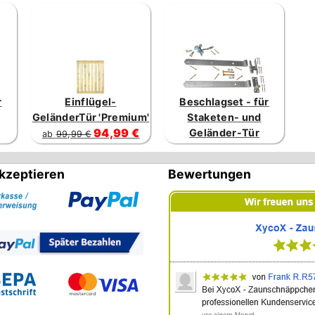
r
Einflügel-
Beschlagset - für
GeländerTür 'Premium'
Staketen- und
94,99 €
Geländer-Tür
ab
99,99 €
kzeptieren
Bewertungen