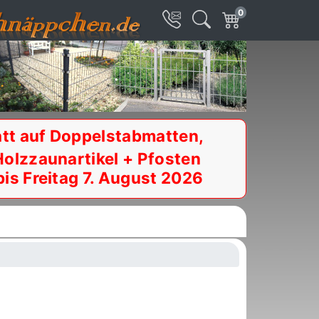
0
tt auf Doppelstabmatten,
Holzzaunartikel + Pfosten
bis Freitag 7. August 2026