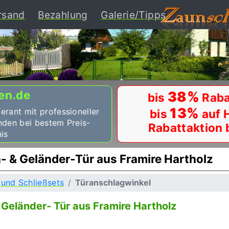
ent)
rsand
Bezahlung
Galerie/Tipps
en.de
38%
bis
Raba
13%
ferant mit professioneller
bis
auf 
nden bei bestem Preis-
Rabattaktion 
is
 & Geländer-Tür aus Framire Hartholz
und Schließsets
Türanschlagwinkel
Geländer- Tür aus Framire Hartholz