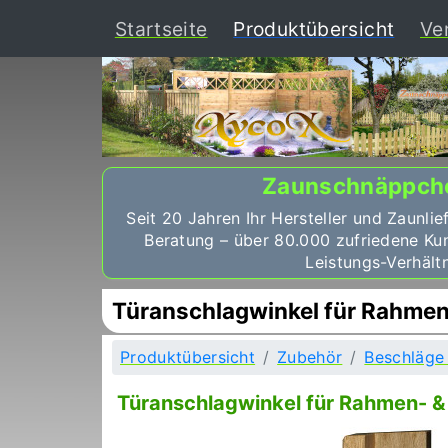
(curr
Startseite
Produktübersicht
Ve
Zaunschnäppch
Seit 20 Jahren Ihr Hersteller und Zaunlie
Beratung – über 80.000 zufriedene Ku
Leistungs-Verhältn
Türanschlagwinkel für Rahmen-
Produktübersicht
Zubehör
Beschläge 
Türanschlagwinkel für Rahmen- & 