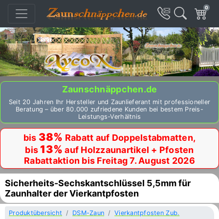
0
Zaunschnäppchen.de
Seit 20 Jahren Ihr Hersteller und Zaunlieferant mit professioneller
Beratung – über 80.000 zufriedene Kunden bei bestem Preis-
Leistungs-Verhältnis
38%
bis
Rabatt auf Doppelstabmatten,
13%
bis
auf Holzzaunartikel + Pfosten
Rabattaktion bis Freitag 7. August 2026
Sicherheits-Sechskantschlüssel 5,5mm für
Zaunhalter der Vierkantpfosten
Produktübersicht
DSM-Zaun
Vierkantpfosten Zub.