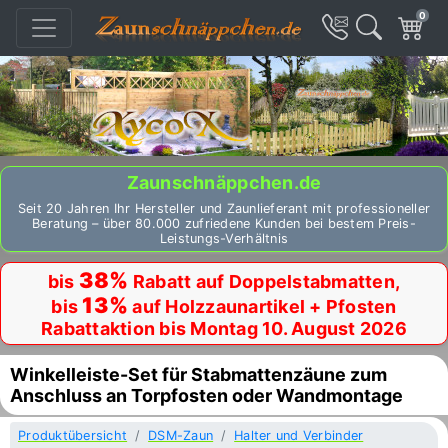
0
Zaunschnäppchen.de
Seit 20 Jahren Ihr Hersteller und Zaunlieferant mit professioneller
Beratung – über 80.000 zufriedene Kunden bei bestem Preis-
Leistungs-Verhältnis
38%
bis
Rabatt auf Doppelstabmatten,
13%
bis
auf Holzzaunartikel + Pfosten
Rabattaktion bis Montag 10. August 2026
Winkelleiste-Set für Stabmattenzäune zum
Anschluss an Torpfosten oder Wandmontage
Produktübersicht
DSM-Zaun
Halter und Verbinder