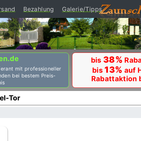
ent)
rsand
Bezahlung
Galerie/Tipps
en.de
38%
bis
Raba
13%
ferant mit professioneller
bis
auf 
nden bei bestem Preis-
Rabattaktion 
is
el-Tor