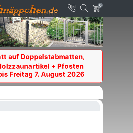
0
tt auf Doppelstabmatten,
Holzzaunartikel + Pfosten
bis Freitag 7. August 2026