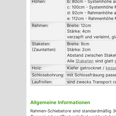
Höhen:
b: 80cm - Systemhöhe a
c: 100cm - Systemhöhe 
d: 92cm - Rahmenhöhe a
e: 112cm - Rahmenhöhe 
Rahmen:
Breite: 12cm
Stärke: 4cm
verzapft und verleimt, g
Staketen:
Breite: 9cm
(Zaunlatten)
Stärke: 2cm
Abstand zwischen Staket
Alle
Staketen
sind glatt 
Holz:
Kiefer getrocknet /
kess
Schlossbohrung:
mit Schlossfräsung pas
Laufrollen:
sind zwecks Transport r
Allgemeine Informationen
Rahmen-Schiebetore sind standardmäßig 