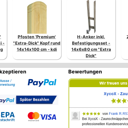
"
Pfosten 'Premium'
H-Anker inkl.
i -
"Extra-Dick" Kopf rund
Befestigungsset -
ng
14x14x100 cm - kdi
14x6x80 cm "Extra
Dick"
kzeptieren
Bewertungen