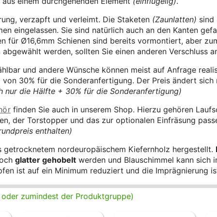
n aus einem durchgehenden Element
(einflügelig)
.
ung, verzapft und verleimt. Die Staketen
(Zaunlatten)
sind 
en eingelassen. Sie sind natürlich auch an den Kanten gef
en für Ø16,6mm Schienen sind bereits vormontiert, aber zu
 abgewählt werden, sollten Sie einen anderen Verschluss a
hlbar und andere Wünsche können meist auf Anfrage realisi
 von 30% für die Sonderanfertigung. Der Preis ändert sich 
ch nur die Hälfte + 30% für die Sonderanfertigung)
hör
finden Sie auch in unserem Shop. Hierzu gehören Lauf
llen, der Torstopper und das zur optionalen Einfräsung pa
Grundpreis enthalten)
s getrocknetem nordeuropäischem Kiefernholz hergestellt.
noch
glatter gehobelt
werden und Blauschimmel kann sich im
en ist auf ein Minimum reduziert und die Imprägnierung ist
e, oder zumindest der Produktgruppe)