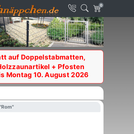
0
tt auf Doppelstabmatten,
Holzzaunartikel + Pfosten
is Montag 10. August 2026
 "Rom"