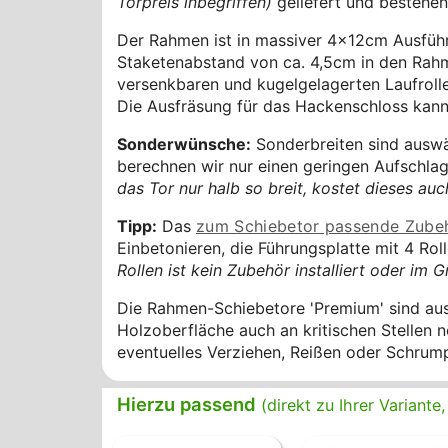
Torpreis inbegriffen)
geliefert und bestehe
Der Rahmen ist in massiver 4x12cm Ausführ
Staketenabstand von ca. 4,5cm in den Rahm
versenkbaren und kugelgelagerten Laufroll
Die Ausfräsung für das Hackenschloss kann
Sonderwünsche:
Sonderbreiten sind auswä
berechnen wir nur einen geringen Aufschlag
das Tor nur halb so breit, kostet dieses au
Tipp:
Das
zum Schiebetor passende Zube
Einbetonieren, die Führungsplatte mit 4 Ro
Rollen ist kein Zubehör installiert oder im 
Die Rahmen-Schiebetore 'Premium' sind au
Holzoberfläche auch an kritischen Stellen 
eventuelles Verziehen, Reißen oder Schrumpf
Hierzu passend
(direkt zu Ihrer Variant