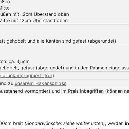
ußen
Mitte
ußen mit 12cm Überstand oben
Mitte mit 12cm Überstand oben
latt gehobelt und alle Kanten sind gefast (abgerundet)
en: ca. 4,5cm
gehobelt, gefast (abgerundet) und in den Rahmen eingelass
eldruckimprägniert (kdi)
send zu
unserem Hakenschloss
ausstehend vormontiert und im Preis inbegriffen (können n
300cm breit
(Sonderwünsche: siehe weiter unten)
, werden
i