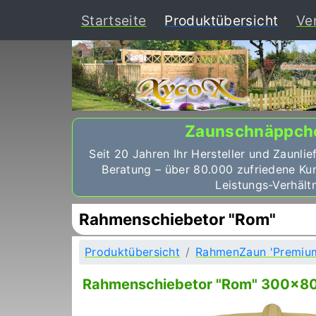
(curr
Startseite
Produktübersicht
Ve
Zaunschnäppch
Seit 20 Jahren Ihr Hersteller und Zaunlie
Beratung – über 80.000 zufriedene Ku
Leistungs-Verhältn
Rahmenschiebetor "Rom"
Produktübersicht
RahmenZaun 'Premiu
Rahmenschiebetor "Rom" 300x80/1