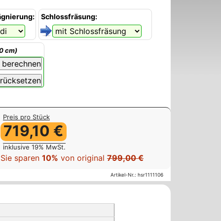
ägnierung:
Schlossfräsung:
00 cm)
Preis pro Stück
719,10 €
inklusive 19% MwSt.
Sie sparen
10%
von original
799,00 €
Artikel-Nr.:
hsr1111106