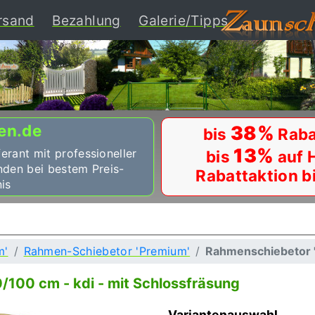
ent)
rsand
Bezahlung
Galerie/Tipps
en.de
38%
bis
Raba
13%
ferant mit professioneller
bis
auf 
nden bei bestem Preis-
Rabattaktion b
is
m'
Rahmen-Schiebetor 'Premium'
Rahmenschiebetor
00 cm - kdi - mit Schlossfräsung
Variantenauswahl