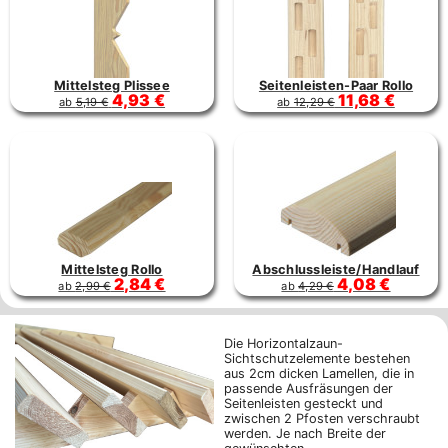
Mittelsteg Plissee
Seitenleisten-Paar Rollo
4,93 €
11,68 €
ab
5,19 €
ab
12,29 €
Mittelsteg Rollo
Abschlussleiste/Handlauf
2,84 €
4,08 €
ab
2,99 €
ab
4,29 €
Die Horizontalzaun-
Sichtschutzelemente bestehen
aus 2cm dicken Lamellen, die in
passende Ausfräsungen der
Seitenleisten gesteckt und
zwischen 2 Pfosten verschraubt
werden. Je nach Breite der