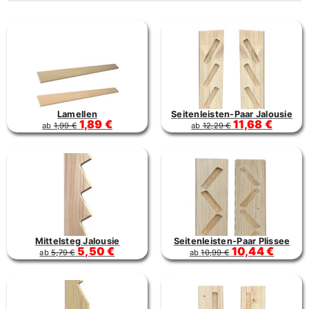
Lamellen
Seitenleisten-Paar Jalousie
1,89 €
11,68 €
ab
1,99 €
ab
12,29 €
Mittelsteg Jalousie
Seitenleisten-Paar Plissee
5,50 €
10,44 €
ab
5,79 €
ab
10,99 €