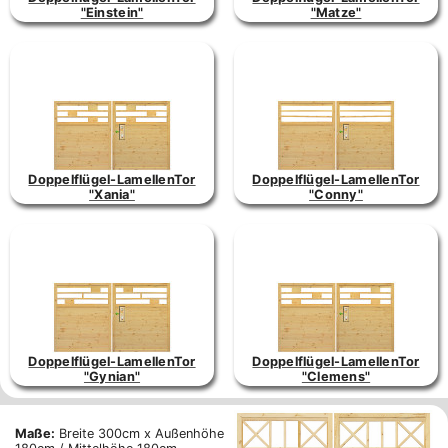
"Einstein"
"Matze"
Doppelflügel-LamellenTor
Doppelflügel-LamellenTor
"Xania"
"Conny"
Doppelflügel-LamellenTor
Doppelflügel-LamellenTor
"Gynian"
"Clemens"
Maße:
Breite 300cm x Außenhöhe