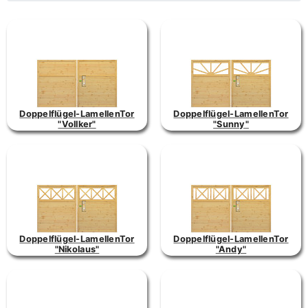
Doppelflügel-LamellenTor
Doppelflügel-LamellenTor
"Vollker"
"Sunny"
Doppelflügel-LamellenTor
Doppelflügel-LamellenTor
"Nikolaus"
"Andy"