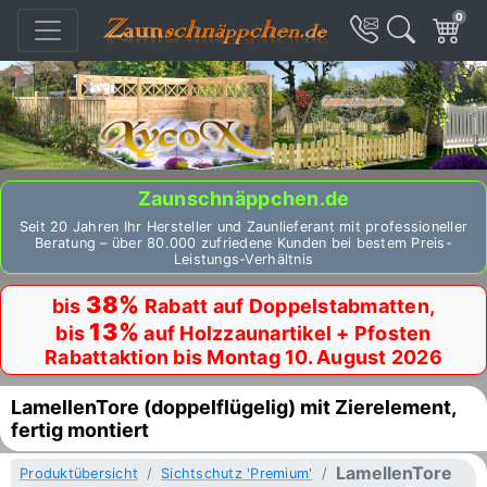
0
Zaunschnäppchen.de
Seit 20 Jahren Ihr Hersteller und Zaunlieferant mit professioneller
Beratung – über 80.000 zufriedene Kunden bei bestem Preis-
Leistungs-Verhältnis
38%
bis
Rabatt auf Doppelstabmatten,
13%
bis
auf Holzzaunartikel + Pfosten
Rabattaktion bis Montag 10. August 2026
LamellenTore (doppelflügelig) mit Zierelement,
fertig montiert
LamellenTore
Produktübersicht
Sichtschutz 'Premium'