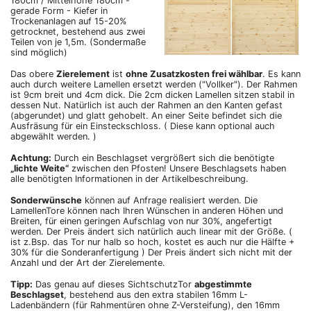
180cm / Mittelhöhe 180cm -
gerade Form - Kiefer in
Trockenanlagen auf 15-20%
getrocknet, bestehend aus zwei
Teilen von je 1,5m. (Sondermaße
sind möglich)
Das obere
Zierelement
ist
ohne Zusatzkosten frei wählbar
. Es kann
auch durch weitere Lamellen ersetzt werden ("Vollker"). Der Rahmen
ist 9cm breit und 4cm dick. Die 2cm dicken Lamellen sitzen stabil in
dessen Nut. Natürlich ist auch der Rahmen an den Kanten gefast
(abgerundet) und glatt gehobelt. An einer Seite befindet sich die
Ausfräsung für ein Einsteckschloss. ( Diese kann optional auch
abgewählt werden. )
Achtung:
Durch ein Beschlagset vergrößert sich die benötigte
„lichte Weite“
zwischen den Pfosten! Unsere Beschlagsets haben
alle benötigten Informationen in der Artikelbeschreibung.
Sonderwünsche
können auf Anfrage realisiert werden. Die
LamellenTore können nach Ihren Wünschen in anderen Höhen und
Breiten, für einen geringen Aufschlag von nur 30%, angefertigt
werden. Der Preis ändert sich natürlich auch linear mit der Größe. (
ist z.Bsp. das Tor nur halb so hoch, kostet es auch nur die Hälfte +
30% für die Sonderanfertigung ) Der Preis ändert sich nicht mit der
Anzahl und der Art der Zierelemente.
Tipp:
Das genau auf dieses SichtschutzTor
abgestimmte
Beschlagset
, bestehend aus den extra stabilen 16mm L-
Ladenbändern (für Rahmentüren ohne Z-Versteifung), den 16mm