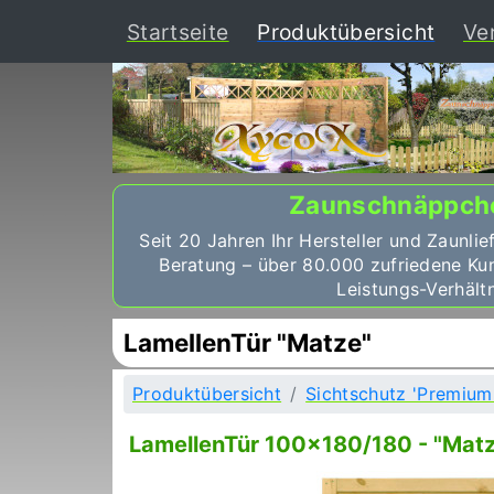
(curr
Startseite
Produktübersicht
Ve
Zaunschnäppch
Seit 20 Jahren Ihr Hersteller und Zaunlie
Beratung – über 80.000 zufriedene Ku
Leistungs-Verhältn
LamellenTür "Matze"
Produktübersicht
Sichtschutz 'Premium
LamellenTür 100x180/180 - "Matze