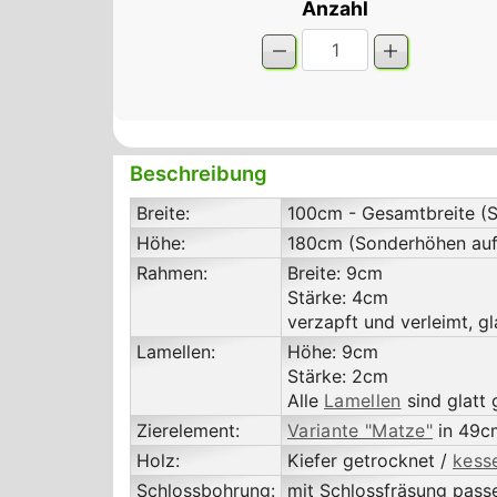
Anzahl
Beschreibung
Breite:
100cm - Gesamtbreite (So
Höhe:
180cm (Sonderhöhen auf
Rahmen:
Breite: 9cm
Stärke: 4cm
verzapft und verleimt, g
Lamellen:
Höhe: 9cm
Stärke: 2cm
Alle
Lamellen
sind glatt 
Zierelement:
Variante "Matze"
in 49c
Holz:
Kiefer getrocknet /
kess
Schlossbohrung:
mit Schlossfräsung pas