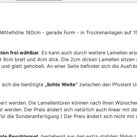
ittelhöhe 180cm - gerade Form - in Trockenanlagen auf 
ten frei wählbar
. Es kann auch durch weitere Lamellen ers
ist 9cm breit und 4cm dick. Die 2cm dicken Lamellen sitzen s
d glatt gehobelt. An einer Seite befindet sich die Ausfräs
 sich die benötigte
„lichte Weite“
zwischen den Pfosten! Un
iert werden. Die Lamellentüren können nach Ihren Wünschen
werden. Der Preis ändert sich natürlich auch linear mit der 
für die Sonderanfertigung ) Der Preis ändert sich nicht mit
mte Beschlagset
, bestehend aus den extra stabilen 16mm 