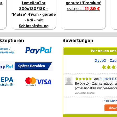
or
LamellenTor
genutet 'Premium'
11,39 €
300x180/180 -
ab
11,99 €
"Matze" 49cm - gerade
- kdi - mit
Schlossfräsung
kzeptieren
Bewertungen