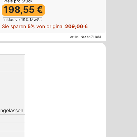
Preis pro Stück
198,55 €
inklusive 19% MwSt.
Sie sparen
5%
von original
209,00 €
Artikel-Nr.:
hel711081
ingelassen