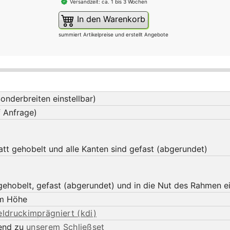
Versandzeit: ca. 1 bis 3 Wochen
In den Warenkorb
summiert Artikelpreise und erstellt Angebote
nderbreiten einstellbar)
 Anfrage)
latt gehobelt und alle Kanten sind gefast (abgerundet)
gehobelt, gefast (abgerundet) und in die Nut des Rahmen e
m Höhe
eldruckimprägniert (kdi)
send zu
unserem Schließset