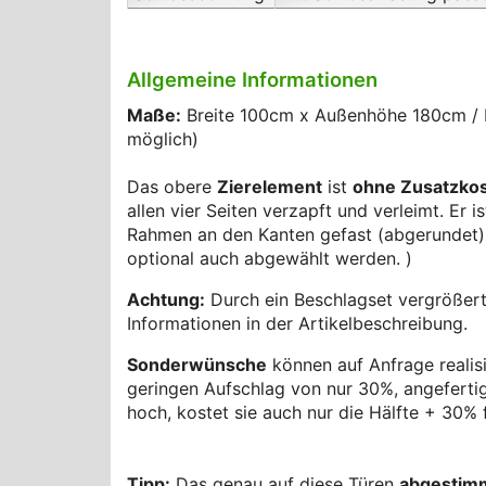
Allgemeine Informationen
Maße:
Breite 100cm x Außenhöhe 180cm / M
möglich)
Das obere
Zierelement
ist
ohne Zusatzkos
allen vier Seiten verzapft und verleimt. Er 
Rahmen an den Kanten gefast (abgerundet) un
optional auch abgewählt werden. )
Achtung:
Durch ein Beschlagset vergrößert
Informationen in der Artikelbeschreibung.
Sonderwünsche
können auf Anfrage realis
geringen Aufschlag von nur 30%, angefertigt 
hoch, kostet sie auch nur die Hälfte + 30% 
Tipp:
Das genau auf diese Türen
abgestim