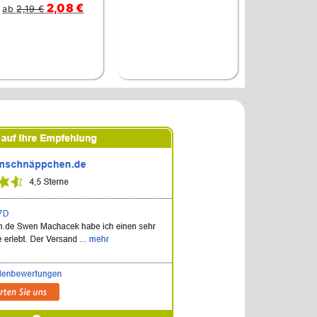
2,08 €
ab
2,19 €