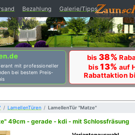
ent)
rsand
Bezahlung
Galerie/Tipps
en.de
38%
bis
Raba
13%
ferant mit professioneller
bis
auf 
nden bei bestem Preis-
Rabattaktion b
is
'
LamellenTüren
LamellenTür "Matze"
" 49cm - gerade - kdi - mit Schlossfräsung
Variantenauswahl