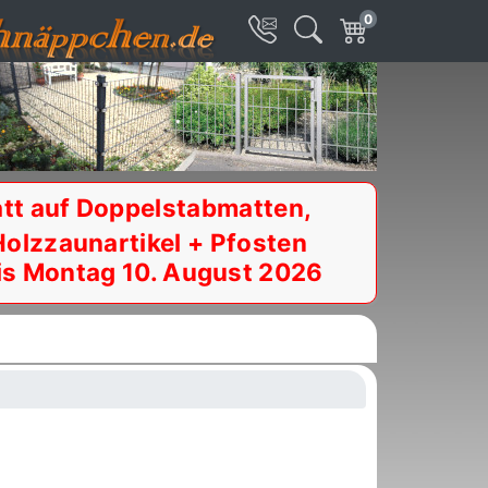
0
tt auf Doppelstabmatten,
Holzzaunartikel + Pfosten
is Montag 10. August 2026