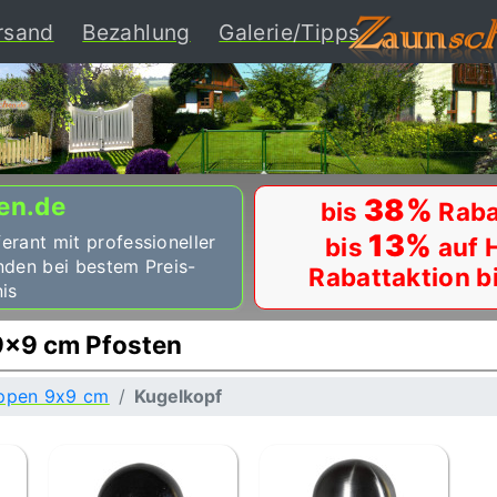
ent)
rsand
Bezahlung
Galerie/Tipps
en.de
38%
bis
Raba
13%
ferant mit professioneller
bis
auf 
nden bei bestem Preis-
Rabattaktion b
is
9x9 cm Pfosten
ppen 9x9 cm
Kugelkopf