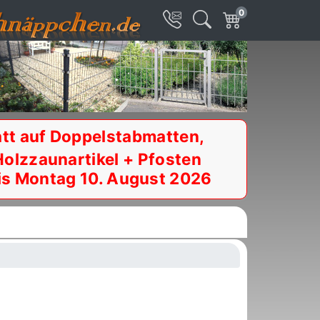
0
tt auf Doppelstabmatten,
Holzzaunartikel + Pfosten
is Montag 10. August 2026