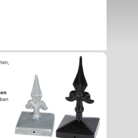
ten,
hen
oben