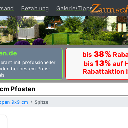
ent)
rsand
Bezahlung
Galerie/Tipps
en.de
38%
bis
Raba
13%
ferant mit professioneller
bis
auf 
nden bei bestem Preis-
Rabattaktion 
is
 cm Pfosten
ppen 9x9 cm
Spitze