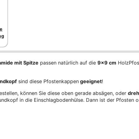
ze
ng
amide mit Spitze
passen natürlich auf die
9x9 cm
HolzPfos
ndkopf
sind diese Pfostenkappen
geeignet
!
bestellen, können Sie diese oben gerade absägen, oder
dre
ndkopf in die Einschlagbodenhülse. Dann ist der Pfosten 