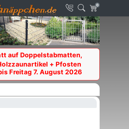
0
tt auf Doppelstabmatten,
Holzzaunartikel + Pfosten
bis Freitag 7. August 2026