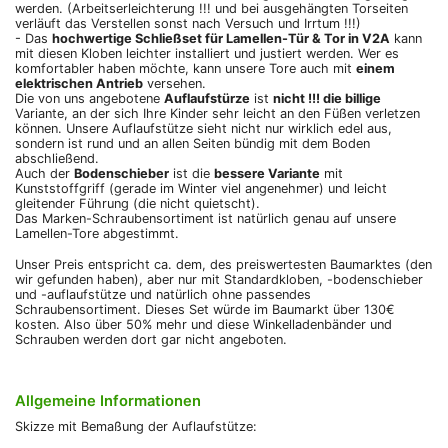
werden. (Arbeitserleichterung !!! und bei ausgehängten Torseiten
verläuft das Verstellen sonst nach Versuch und Irrtum !!!)
- Das
hochwertige Schließset für Lamellen-Tür & Tor in V2A
kann
mit diesen Kloben leichter installiert und justiert werden. Wer es
komfortabler haben möchte, kann unsere Tore auch mit
einem
elektrischen Antrieb
versehen.
Die von uns angebotene
Auflaufstürze
ist
nicht !!! die billige
Variante, an der sich Ihre Kinder sehr leicht an den Füßen verletzen
können. Unsere Auflaufstütze sieht nicht nur wirklich edel aus,
sondern ist rund und an allen Seiten bündig mit dem Boden
abschließend.
Auch der
Bodenschieber
ist die
bessere Variante
mit
Kunststoffgriff (gerade im Winter viel angenehmer) und leicht
gleitender Führung (die nicht quietscht).
Das Marken-Schraubensortiment ist natürlich genau auf unsere
Lamellen-Tore abgestimmt.
Unser Preis entspricht ca. dem, des preiswertesten Baumarktes (den
wir gefunden haben), aber nur mit Standardkloben, -bodenschieber
und -auflaufstütze und natürlich ohne passendes
Schraubensortiment. Dieses Set würde im Baumarkt über 130€
kosten. Also über 50% mehr und diese Winkelladenbänder und
Schrauben werden dort gar nicht angeboten.
Allgemeine Informationen
Skizze mit Bemaßung der Auflaufstütze: