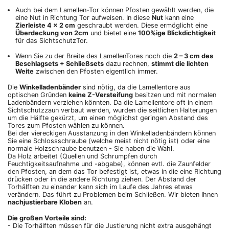
Auch bei dem Lamellen-Tor können Pfosten gewählt werden, die
eine Nut in Richtung Tor aufweisen. In diese
Nut
kann eine
Zierleiste 4 x 2 cm
geschraubt werden. Diese ermöglicht eine
Überdeckung von 2cm
und bietet eine
100%ige Blickdichtigkeit
für das SichtschutzTor.
Wenn Sie zu der Breite des LamellenTores noch die
2 – 3 cm des
Beschlagsets + Schließsets
dazu rechnen,
stimmt die lichten
Weite
zwischen den Pfosten eigentlich immer.
Die
Winkelladenbänder
sind nötig, da die Lamellentore aus
optischen Gründen
keine Z-Versteifung
besitzen und mit normalen
Ladenbändern verziehen könnten. Da die Lamellentore oft in einem
Sichtschutzzaun verbaut werden, wurden die seitlichen Halterungen
um die Hälfte gekürzt, um einen möglichst geringen Abstand des
Tores zum Pfosten wählen zu können.
Bei der viereckigen Ausstanzung in den Winkelladenbändern können
Sie eine Schlossschraube (welche meist nicht nötig ist) oder eine
normale Holzschraube benutzen - Sie haben die Wahl.
Da Holz arbeitet (Quellen und Schrumpfen durch
Feuchtigkeitsaufnahme und -abgabe), können evtl. die Zaunfelder
den Pfosten, an dem das Tor befestigt ist, etwas in die eine Richtung
drücken oder in die andere Richtung ziehen. Der Abstand der
Torhälften zu einander kann sich im Laufe des Jahres etwas
verändern. Das führt zu Problemen beim Schließen. Wir bieten Ihnen
nachjustierbare Kloben
an.
Die großen Vorteile sind:
- Die Torhälften müssen für die Justierung nicht extra ausgehängt