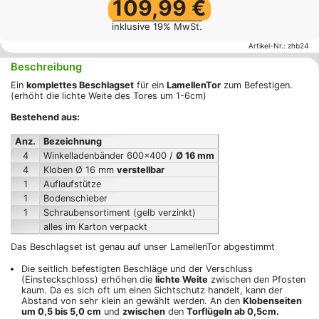
109,99 €
inklusive 19% MwSt.
Artikel-Nr.:
zhb24
Beschreibung
Ein
komplettes Beschlagset
für ein
LamellenTor
zum Befestigen.
(erhöht die lichte Weite des Tores um 1-6cm)
Bestehend aus:
Anz.
Bezeichnung
4
Winkelladenbänder 600x400 /
Ø 16 mm
4
Kloben Ø 16 mm
verstellbar
1
Auflaufstütze
1
Bodenschieber
1
Schraubensortiment (gelb verzinkt)
alles im Karton verpackt
Das Beschlagset ist genau auf unser LamellenTor abgestimmt
Die seitlich befestigten Beschläge und der Verschluss
(Einsteckschloss) erhöhen die
lichte Weite
zwischen den Pfosten
kaum. Da es sich oft um einen Sichtschutz handelt, kann der
Abstand von sehr klein an gewählt werden. An den
Klobenseiten
um 0,5 bis 5,0 cm
und
zwischen
den
Torflügeln ab 0,5cm.