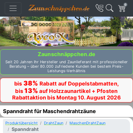
0
Zaunschnäppchen.de
Seit 20 Jahren Ihr Hersteller und Zaunlieferant mit professioneller
Beratung – über 80.000 zufriedene Kunden bei bestem Preis-
Leistungs-Verhältnis
38%
bis
Rabatt auf Doppelstabmatten,
13%
bis
auf Holzzaunartikel + Pfosten
Rabattaktion bis Montag 10. August 2026
Spanndraht für Maschendrahtzäune
Produktübersicht
DrahtZaun
MaschenDrahtZaun
Spanndraht