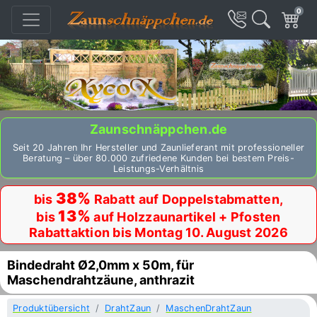
0
Zaunschnäppchen.de
Seit 20 Jahren Ihr Hersteller und Zaunlieferant mit professioneller
Beratung – über 80.000 zufriedene Kunden bei bestem Preis-
Leistungs-Verhältnis
38%
bis
Rabatt auf Doppelstabmatten,
13%
bis
auf Holzzaunartikel + Pfosten
Rabattaktion bis Montag 10. August 2026
Bindedraht Ø2,0mm x 50m, für
Maschendrahtzäune, anthrazit
Produktübersicht
DrahtZaun
MaschenDrahtZaun