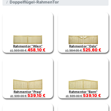
Doppelflügel-RahmenTor
Rahmentor "Wien"
Rahmentor "Oslo"
458,10 €
525,60 €
ab
509,00 €
ab
584,00 €
Rahmentor "Prag"
Rahmentor "Bern"
539,10 €
539,10 €
ab
599,00 €
ab
599,00 €