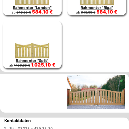
Rahmentor "London"
Rahmentor "Riga"
584,10 €
584,10 €
ab
649,00 €
ab
649,00 €
Rahmentor "Split"
1.025,10 €
ab
1.139,00 €
Kontaktdaten
Tel.:
03328 - 479 33 30