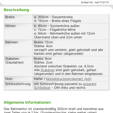
Artikel-Nr.:
hdr11121111
Beschreibung
Breite:
a: 300cm - Gesamtbreite
d: 150cm - Breite eines Flügels
Höhen:
b: 80cm - Systemhöhe außen
c: 72cm - Flügelhöhe Mitte
e: 94cm - Rahmenhöhe außen mit 12cm
Überstand oben und 2cm unten
Rahmen:
Breite: 12cm
Stärke: 4cm
verzapft und verleimt, glatt gehobelt und alle
Kanten sind gefast (abgerundet)
Staketen:
Breite: 9cm
(Zaunlatten)
Stärke: 2cm
Abstand zwischen Staketen: ca. 4,5cm
Alle
Staketen
sind glatt gehobelt, gefast
(abgerundet) und in den Rahmen eingelassen.
Holz:
Kiefer /
kesseldruckimprägniert (kdi)
Schlossbohrung:
mit Schlossfräsung passend zu
unserem
Schließset
- DIN-links und rechts
Allgemeine Informationen
Das Rahmentor ist standardmäßig 300cm breit und bestehen aus
zwei Teilen von je 1,5m. (Sonderwünsche: siehe weiter unten)