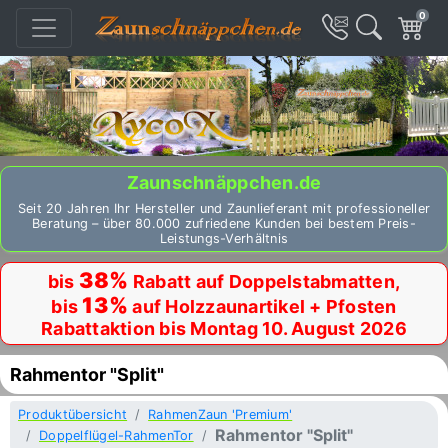
0
Zaunschnäppchen.de
Seit 20 Jahren Ihr Hersteller und Zaunlieferant mit professioneller
Beratung – über 80.000 zufriedene Kunden bei bestem Preis-
Leistungs-Verhältnis
38%
bis
Rabatt auf Doppelstabmatten,
13%
bis
auf Holzzaunartikel + Pfosten
Rabattaktion bis Montag 10. August 2026
Rahmentor "Split"
Produktübersicht
RahmenZaun 'Premium'
Rahmentor "Split"
Doppelflügel-RahmenTor