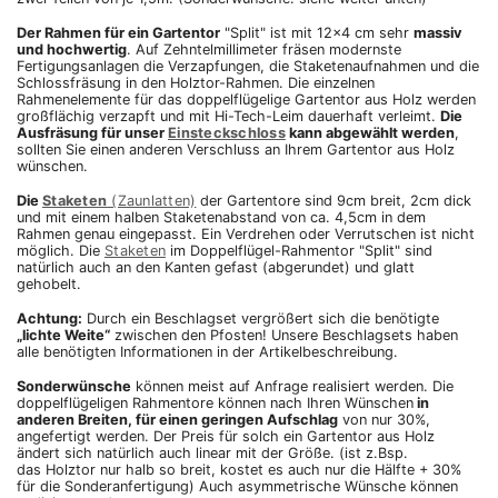
Der Rahmen für ein Gartentor
"Split" ist mit 12x4 cm sehr
massiv
und hochwertig
. Auf Zehntelmillimeter fräsen modernste
Fertigungsanlagen die Verzapfungen, die Staketenaufnahmen und die
Schlossfräsung in den Holztor-Rahmen. Die einzelnen
Rahmenelemente für das doppelflügelige Gartentor aus Holz werden
großflächig verzapft und mit Hi-Tech-Leim dauerhaft verleimt.
Die
Ausfräsung für unser
Einsteckschloss
kann abgewählt werden
,
sollten Sie einen anderen Verschluss an Ihrem Gartentor aus Holz
wünschen.
Die
Staketen
(Zaunlatten)
der Gartentore sind 9cm breit, 2cm dick
und mit einem halben Staketenabstand von ca. 4,5cm in dem
Rahmen genau eingepasst. Ein Verdrehen oder Verrutschen ist nicht
möglich. Die
Staketen
im Doppelflügel-Rahmentor "Split" sind
natürlich auch an den Kanten gefast (abgerundet) und glatt
gehobelt.
Achtung:
Durch ein Beschlagset vergrößert sich die benötigte
„lichte Weite“
zwischen den Pfosten! Unsere Beschlagsets haben
alle benötigten Informationen in der Artikelbeschreibung.
Sonderwünsche
können meist auf Anfrage realisiert werden. Die
doppelflügeligen Rahmentore können nach Ihren Wünschen
in
anderen Breiten, für einen geringen Aufschlag
von nur 30%,
angefertigt werden. Der Preis für solch ein Gartentor aus Holz
ändert sich natürlich auch linear mit der Größe. (ist z.Bsp.
das Holztor nur halb so breit, kostet es auch nur die Hälfte + 30%
für die Sonderanfertigung) Auch asymmetrische Wünsche können