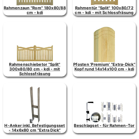
Rahmenzaun "Rom" 180x80/88
Rahmentür "Split" 100x80/72
cm - kdi
cm - kdi - mit Schlossfräsung
Rahmenschiebetor "Split"
Pfosten 'Premium' "Extra-Dick"
300x80/80 cm - kdi - mit
Kopf rund 14x14x100 cm - kdi
Schlossfräsung
H-Anker inkl. Befestigungsset
Beschlagset - für Rahmen-Tor
- 14x6x80 cm "Extra Dick"