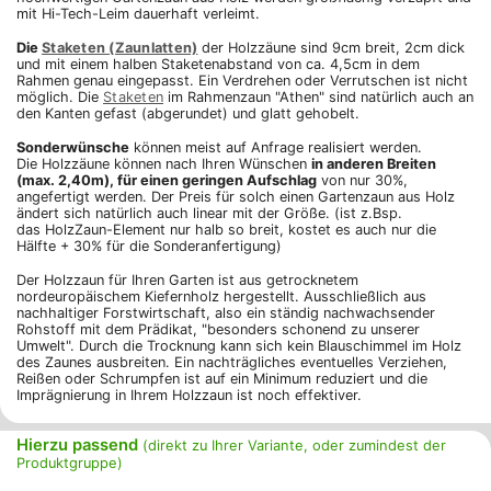
mit Hi-Tech-Leim dauerhaft verleimt.
Die
Staketen (Zaunlatten)
der Holzzäune sind 9cm breit, 2cm dick
und mit einem halben Staketenabstand von ca. 4,5cm in dem
Rahmen genau eingepasst. Ein Verdrehen oder Verrutschen ist nicht
möglich. Die
Staketen
im Rahmenzaun "Athen" sind natürlich auch an
den Kanten gefast (abgerundet) und glatt gehobelt.
Sonderwünsche
können meist auf Anfrage realisiert werden.
Die Holzzäune können nach Ihren Wünschen
in anderen Breiten
(max. 2,40m), für einen geringen Aufschlag
von nur 30%,
angefertigt werden. Der Preis für solch einen Gartenzaun aus Holz
ändert sich natürlich auch linear mit der Größe. (ist z.Bsp.
das HolzZaun-Element nur halb so breit, kostet es auch nur die
Hälfte + 30% für die Sonderanfertigung)
Der Holzzaun für Ihren Garten ist aus getrocknetem
nordeuropäischem Kiefernholz hergestellt. Ausschließlich aus
nachhaltiger Forstwirtschaft, also ein ständig nachwachsender
Rohstoff mit dem Prädikat, "besonders schonend zu unserer
Umwelt". Durch die Trocknung kann sich kein Blauschimmel im Holz
des Zaunes ausbreiten. Ein nachträgliches eventuelles Verziehen,
Reißen oder Schrumpfen ist auf ein Minimum reduziert und die
Imprägnierung in Ihrem Holzzaun ist noch effektiver.
Hierzu passend
(direkt zu Ihrer Variante, oder zumindest der
Produktgruppe)