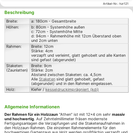
Artikel-Nr.:
hzr121
Beschreibung
Breite:
a: 180cm - Gesamtbreite
Höhen:
b: 80cm - Systemhöhe außen
c: 72cm - Systemhöhe Mitte
d: 94cm - Rahmenhöhe mit 12cm Überstand oben
und 2cm unten
Rahmen:
Breite: 12cm
Stärke: 4cm
verzapft und verleimt, glatt gehobelt und alle Kanten
sind gefast (abgerundet)
Staketen:
Breite: 9cm
(Zaunlatten)
Stärke: 2cm
Abstand zwischen Staketen: ca. 4,5cm
Alle
Staketen
sind glatt gehobelt, gefast
(abgerundet) und in den Rahmen eingelassen.
Holz:
Kiefer /
kesseldruckimprägniert (kdi)
Allgemeine Informationen
Der Rahmen für ein Holzzaun
"Athen" ist mit 12x4 cm sehr
massiv
und hochwertig
. Auf Zehntelmillimeter fräsen modernste
Fertigungsanlagen die Verzapfungen und die Staketenaufnahmen in
den Holzzaun-Rahmen. Die einzelnen Rahmenelemente für den
hochwertigen Gartenzaun aus Holz werden großflächig verzapft und