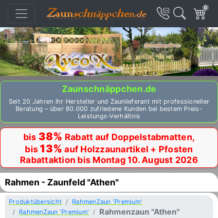
0
Zaunschnäppchen.de
Seit 20 Jahren Ihr Hersteller und Zaunlieferant mit professioneller
Beratung – über 80.000 zufriedene Kunden bei bestem Preis-
Leistungs-Verhältnis
38%
bis
Rabatt auf Doppelstabmatten,
13%
bis
auf Holzzaunartikel + Pfosten
Rabattaktion bis Montag 10. August 2026
Rahmen - Zaunfeld "Athen"
Produktübersicht
RahmenZaun 'Premium'
Rahmenzaun "Athen"
RahmenZaun 'Premium'