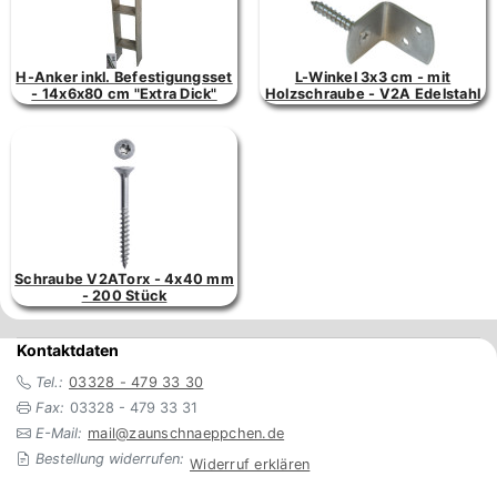
H-Anker inkl. Befestigungsset
L-Winkel 3x3 cm - mit
- 14x6x80 cm "Extra Dick"
Holzschraube - V2A Edelstahl
Schraube V2ATorx - 4x40 mm
- 200 Stück
Kontaktdaten
Tel.:
03328 - 479 33 30
Fax:
03328 - 479 33 31
E-Mail:
mail@zaunschnaeppchen.de
Bestellung widerrufen:
Widerruf erklären