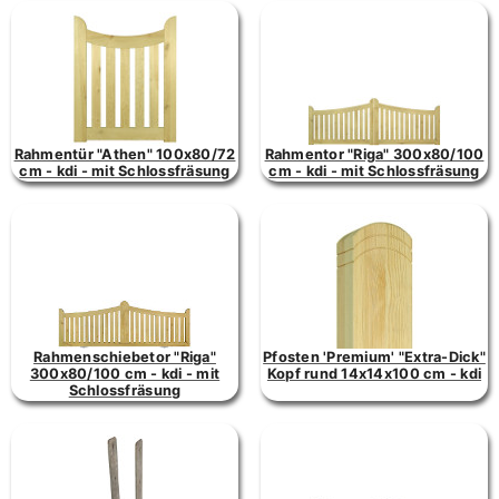
Rahmentür "Athen" 100x80/72
Rahmentor "Riga" 300x80/100
cm - kdi - mit Schlossfräsung
cm - kdi - mit Schlossfräsung
Rahmenschiebetor "Riga"
Pfosten 'Premium' "Extra-Dick"
300x80/100 cm - kdi - mit
Kopf rund 14x14x100 cm - kdi
Schlossfräsung