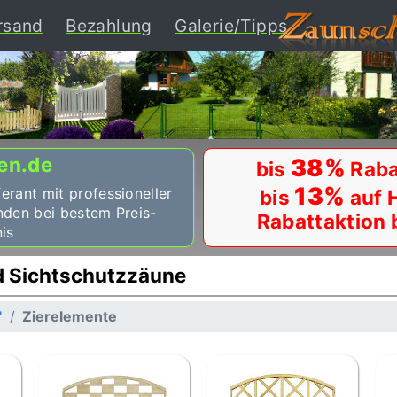
ent)
rsand
Bezahlung
Galerie/Tipps
en.de
38%
bis
Raba
13%
ferant mit professioneller
bis
auf 
nden bei bestem Preis-
Rabattaktion 
is
nd Sichtschutzzäune
'
Zierelemente