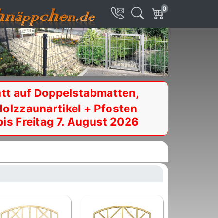
0
tt auf Doppelstabmatten,
Holzzaunartikel + Pfosten
bis Freitag 7. August 2026