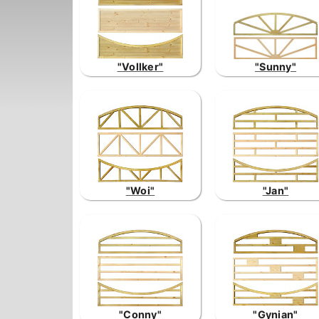
"Vollker"
"Sunny"
"Woi"
"Jan"
"Conny"
"Gynian"