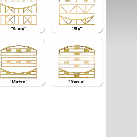
"Andy"
"Sly"
"Matze"
"Xania"