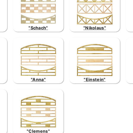
"Schach"
"Nikolaus"
"Anna"
"Einstein"
"Clemens"