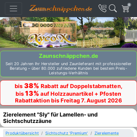
0
Zaunschnäppchen.de
Seit 20 Jahren Ihr Hersteller und Zaunlieferant mit professioneller
Beratung – über 80.000 zufriedene Kunden bei bestem Preis-
Leistungs-Verhältnis
38%
bis
Rabatt auf Doppelstabmatten,
13%
bis
auf Holzzaunartikel + Pfosten
Rabattaktion bis Freitag 7. August 2026
Zierelement "Sly" für Lamellen- und
Sichtschutzzäune
Produktübersicht
Sichtschutz 'Premium'
Zierelemente