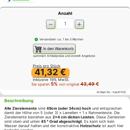
Anzahl
Versandzeit: ca. 1 bis 3 Wochen
In den Warenkorb
summiert Artikelpreise und erstellt Angebote
Preis pro Stück
41,32 €
inklusive 19% MwSt.
5%
43,49 €
Sie sparen
von original
Artikel-Nr.:
hze41103
Beschreibung
Alle Zierelemente
sind
49cm (oder 34cm) hoch
und entsprechen
damit der Höhe von 5 (oder 3) x Lamellen + 1 x Rahmenleiste. Die
Zierelemente bestehen aus
2x4 cm dicken Leisten
. Diese Zierleisten
sind oben und unten
45 ° Grad abgeschrägt
. Es kann sich kein
Wasser darauf halten und der konstruktive
Holzschutz
ist auch hier