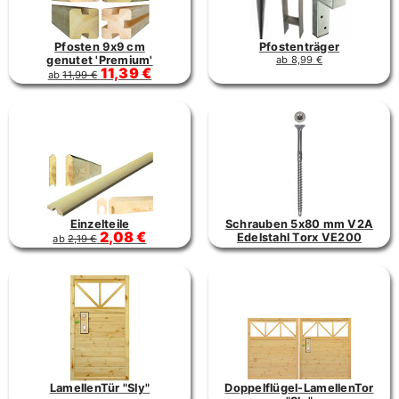
Pfosten 9x9 cm
Pfostenträger
genutet 'Premium'
ab 8,99 €
11,39 €
ab
11,99 €
Einzelteile
Schrauben 5x80 mm V2A
2,08 €
Edelstahl Torx VE200
ab
2,19 €
LamellenTür "Sly"
Doppelflügel-LamellenTor